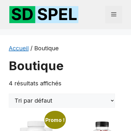
Aller
au
Menu
contenu
Accueil
/ Boutique
Boutique
4 résultats affichés
Promo !