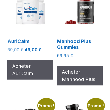
AuriCalm
Manhood Plus
Gummies
Le
Le
69,00
€
49,00
€
prix
prix
69,95
€
initial
actuel
Acheter
était :
est :
Acheter
AuriCalm
69,00 €.
49,00 €.
Manhood Plus
Promo !
Promo !