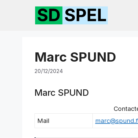
Aller
au
contenu
Marc SPUND
20/12/2024
Marc SPUND
Contact
Mail
marc@spund.f