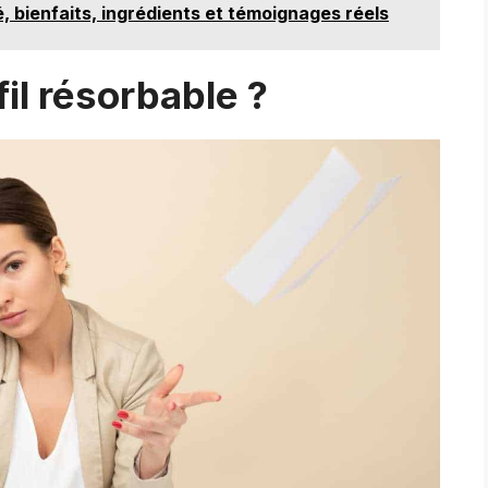
é, bienfaits, ingrédients et témoignages réels
fil résorbable ?