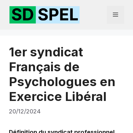
Aller
au
Menu
contenu
1er syndicat
Français de
Psychologues en
Exercice Libéral
20/12/2024
Définition du syndicat professionnel