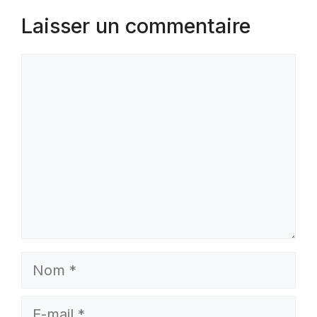
Laisser un commentaire
Commentaire
Nom
E-