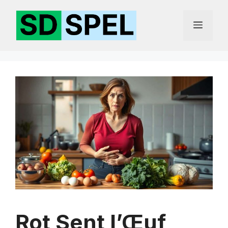
Aller
au
Menu
contenu
Rot Sent l’Œuf